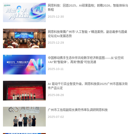
网思科技：回首2025，AI硕果盈枝；前瞻2026，智能体纵马
新程
2025-12-30
网思科技荣膺广州市“人工智能 +”精选案例，副总裁参与圆桌
论坛论AI发展态势
2025-12-29
中国移动携手生态伙伴共绘数字经济新蓝图——从“云空间
+AI”到“智能体”，再到“数盾”可信流通
2025-10-11
AI 驱动千行百业智变升级，网思科技获2025广州市首版次软
件产品认定
2025-08-26
广州市工信局副局长黄符伟率队调研网思科技
2025-07-02