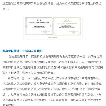
过云边端协同架构开辟了政企市场新增量，成为AI技术深度赋能千行百业的典型
范式。
圆桌论坛畅谈，共话AI未来蓝图
在圆桌论坛环节，网思科技副总裁黄朝晖与业内专家齐聚一堂，共同探讨AI
领域的热点话题。黄总围绕AI如何深度赋能并定义行业新未来、人工智能为行业
带来的价值跃迁与生态增益以及网思科技在“AI +”融合创新中的战略布局与实践突
破等关键话题，进行了深入且精彩的分享。
黄总指出，当下人工智能已成功突破其作为传统降本增效工具的属性局限，
正以迅猛之势加速演进，成为重塑产业竞争格局的核心驱动力量，有力推动企业
从流程数字化阶段稳步迈向认知数智化新阶段。她引用了“AI价值增长曲线”的观
点，并以网思科技自主研发的AI视频分析平台作为典型案例进行深入剖析，向与
会嘉宾清晰呈现了AI从实现效率优化、达成质量跃升，最终走向商业变现的完整
演进逻辑。