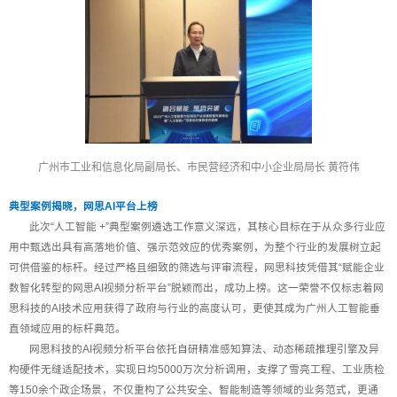
广州市工业和信息化局副局长、市民营经济和中小企业局局长 黄符伟
典型案例揭晓，网思AI平台上榜
此次“人工智能 +”典型案例遴选工作意义深远，其核心目标在于从众多行业应
用中甄选出具有高落地价值、强示范效应的优秀案例，为整个行业的发展树立起
可供借鉴的标杆。经过严格且细致的筛选与评审流程，网思科技凭借其“赋能企业
数智化转型的网思AI视频分析平台”脱颖而出，成功上榜。这一荣誉不仅标志着网
思科技的AI技术应用获得了政府与行业的高度认可，更使其成为广州人工智能垂
直领域应用的标杆典范。
网思科技的AI视频分析平台依托自研精准感知算法、动态稀疏推理引擎及异
构硬件无缝适配技术，实现日均5000万次分析调用，支撑了雪亮工程、工业质检
等150余个政企场景，不仅重构了公共安全、智能制造等领域的业务范式，更通