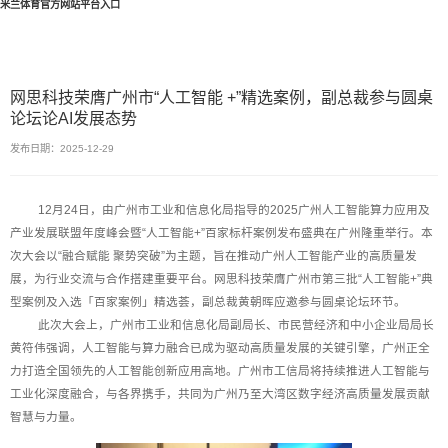
米兰体育官方网站平台入口
网思科技荣膺广州市“人工智能 +”精选案例，副总裁参与圆桌
论坛论AI发展态势
发布日期：2025-12-29
12月24日，由广州市工业和信息化局指导的2025广州人工智能算力应用及
产业发展联盟年度峰会暨“人工智能+”百家标杆案例发布盛典在广州隆重举行。本
次大会以“融合赋能 聚势突破”为主题，旨在推动广州人工智能产业的高质量发
展，为行业交流与合作搭建重要平台。网思科技荣膺广州市第三批“人工智能+”典
型案例及入选「百家案例」精选荟，副总裁黄朝晖应邀参与圆桌论坛环节。
此次大会上，广州市工业和信息化局副局长、市民营经济和中小企业局局长
黄符伟强调，人工智能与算力融合已成为驱动高质量发展的关键引擎，广州正全
力打造全国领先的人工智能创新应用高地。广州市工信局将持续推进人工智能与
工业化深度融合，与各界携手，共同为广州乃至大湾区数字经济高质量发展贡献
智慧与力量。