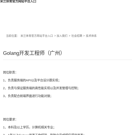
米兰体育官方网站平台入口
当前位置：
米兰体育官方网站平台入口
>
加入我们
>
社会招聘
>
技术体系
Golang开发工程师（广州）
岗位职责：
1、负责服务端的API以及平台设计跟实现；
2、负责与保证服务端的高性能实现以及并发管理与控制；
3、负责配合前端界面进行功能对接；
岗位要求：
1、本科及以上学历，计算机相关专业；