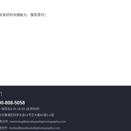
、具有良好的沟通能力、服务意识；
们
00-808-5058
到周五9:30-18:00 (北京时间）
州市黄埔区科学大道18号芯大厦B2栋1-2层
合作: marketing@kendrastoltzphotography.com
合作: media@kendrastoltzphotography.com