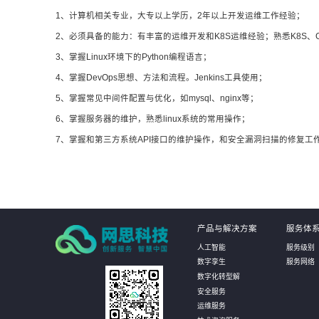
1、计算机相关专业，大专以上学历，2年以上开发运维工作经验；
2、必须具备的能力：有丰富的运维开发和K8S运维经验；熟悉K8S、Gi
3、掌握Linux环境下的Python编程语言；
4、掌握DevOps思想、方法和流程。Jenkins工具使用；
5、掌握常见中间件配置与优化，如mysql、nginx等；
6、掌握服务器的维护，熟悉linux系统的常用操作；
7、掌握和第三方系统API接口的维护操作，和安全漏洞扫描的修复工
产品与解决方案
服务体
人工智能
服务级别
数字孪生
服务网络
数字化转型解
安全服务
运维服务