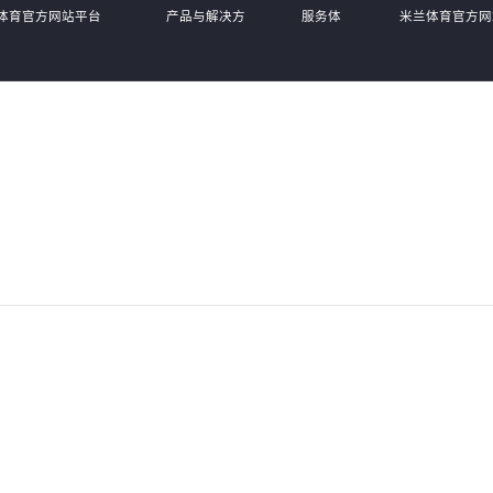
体育官方网站平台
产品与解决方
服务体
米兰体育官方网
案
系
入口